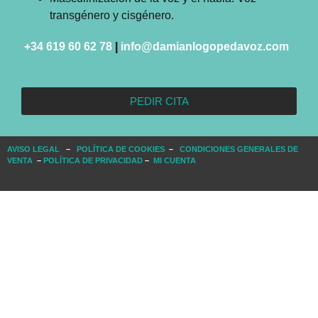
transgénero y cisgénero.
+34 619 60 62 78
|
info@damianlogopedavoz.com
PEDIR CITA
AVISO LEGAL
–
POLÍTICA DE COOKIES
–
CONDICIONES GENERALES DE
VENTA
–
POLÍTICA DE PRIVACIDAD
–
MI CUENTA