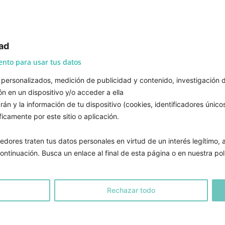
gopeda especializado en:
Rehabilitación de patologías de la voz.
ad
Entrenamiento vocal fisiológico. Técnica y prevención vocal.
iento para usar tus datos
Voz hablada, cantada e interpretada.
Voz profesional y artística.
personalizados, medición de publicidad y contenido, investigación d
Masculinización de la voz y el habla. Voz transgénero y cisg
n en un dispositivo y/o acceder a ella
rán y la información de tu dispositivo (cookies, identificadores único
4 619 60 62 78
|
info@damianlogopedavoz.com
icamente por este sitio o aplicación.
dores traten tus datos personales en virtud de un interés legítimo,
PEDIR CITA
ntinuación. Busca un enlace al final de esta página o en nuestra pol
ENERALES DE VENTA
–
POLÍTICA DE PRIVACIDAD
–
MI CUENTA
Rechazar todo