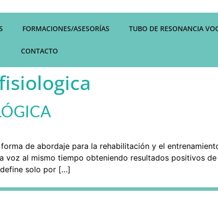
S
FORMACIONES/ASESORÍAS
TUBO DE RESONANCIA VO
CONTACTO
fisiologica
LÓGICA
a forma de abordaje para la rehabilitación y el entrenamient
 la voz al mismo tiempo obteniendo resultados positivos d
 define solo por […]
AMIÁN OSORIO