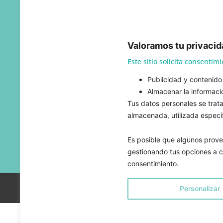
Lo
Valoramos tu privacid
Este sitio solicita consentim
Publicidad y contenido 
Almacenar la informació
Tus datos personales se trata
+3
almacenada, utilizada específ
Es posible que algunos provee
gestionando tus opciones a co
consentimiento.
AVISO LEGAL
–
POLÍTICA DE COOKIES
–
CONDICIONES G
Personalizar